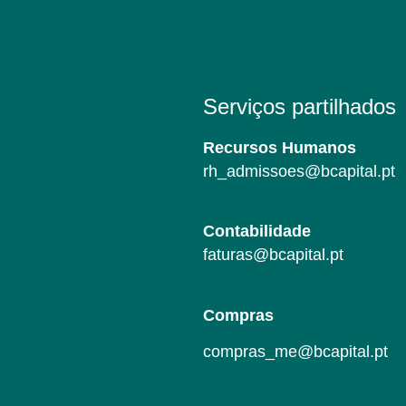
Serviços partilhados
Recursos Humanos
rh_admissoes@bcapital.pt
Contabilidade
faturas@bcapital.pt
Compras
compras_me@bcapital.pt