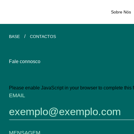
Sobre Nós
/
BASE
CONTACTOS
Fale connosco
Please enable JavaScript in your browser to complete this 
MENSAGEM
EMAIL
EMAIL
MENSAGEM