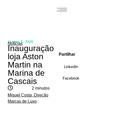
Responsabilidade Social
Janeiro 5, 2026
Notícias
Inauguração
loja Aston
Partilhar
Martin na
LinkedIn
Marina de
Facebook
Cascais
2 minutos
Miguel Costa, Direção
Marcas de Luxo